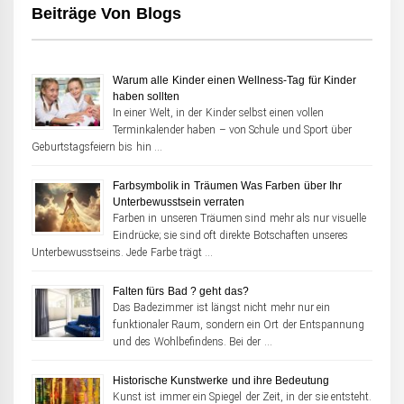
Beiträge Von Blogs
Warum alle Kinder einen Wellness-Tag für Kinder
haben sollten
In einer Welt, in der Kinder selbst einen vollen
Terminkalender haben – von Schule und Sport über
Geburtstagsfeiern bis hin …
Farbsymbolik in Träumen Was Farben über Ihr
Unterbewusstsein verraten
Farben in unseren Träumen sind mehr als nur visuelle
Eindrücke; sie sind oft direkte Botschaften unseres
Unterbewusstseins. Jede Farbe trägt …
Falten fürs Bad ? geht das?
Das Badezimmer ist längst nicht mehr nur ein
funktionaler Raum, sondern ein Ort der Entspannung
und des Wohlbefindens. Bei der …
Historische Kunstwerke und ihre Bedeutung
Kunst ist immer ein Spiegel der Zeit, in der sie entsteht.